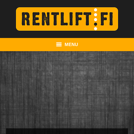
MENU
Yritysesittely & Palvelut
Kuukulkijat
Hinattavat nostimet
Ajettavat saxilavat
Kurottajat
Yhteystiedot