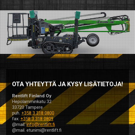
OTA YHTEYTTÄ JA KYSY LISÄTIETOJA!
Rentlift Finland Oy
Hepolamminkatu 32
33720 Tampere
puh.
+358 3 318 0800
fax.
+358 3 318 0809
@mail:
info@rentlift.fi
@mail. etunimi@rentlift.fi