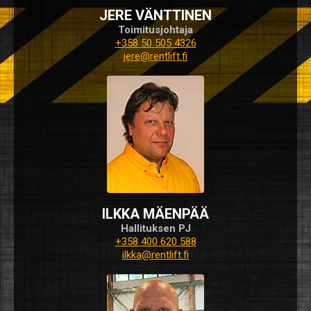
JERE VÄNTTINEN
Toimitusjohtaja
+358 50 505 4326
jere@rentlift.fi
ILKKA MÄENPÄÄ
Hallituksen PJ
+358 400 620 588
ilkka@rentlift.fi