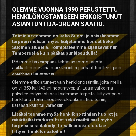
OLEMME VUONNA 1990 PERUSTETTU
HENKILÖNOSTAMISEEN ERIKOISTUNUT
ASIANTUNTIJA-ORGANISAATIO.
Toimialueenamme on koko Suomi ja asiakkaamme
tarpeen mukaan myös kuljetamme koneet koko
Suomen alueella. Toimipisteemme sijaitsevat niin
Tampereella kuin pääkaupunkiseudulla!
Pidämme tärkeimpänä tehtävänämme tarjota
asikkaillemme aina markkinoiden parhaat tuotteet, juuri
asiakkaan tarpeeseen.
Olemme erikoistuneet vain henkilönostimiin, joita meillä
on yli 350 kpl (40 eri nostintyyppiä). Laaja valikoima
palvelee erityisesti asikkaidemme tarpeita, liittyivätpä ne
henkilönostoihin, nostinvuokrauksiin, huoltoihin,
katsastuksiin tai varaosiin.
Lisäksi teemme myös henkilönostimien huollot ja
määräaikaistarkastukset sekä meiltä saat myös
tarpeisiisi räätälöidyt turvallisuuskoulutukset,
liittyen henkilönostoihin!